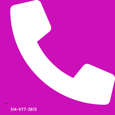
Aller
au
contenu
514-977-3813