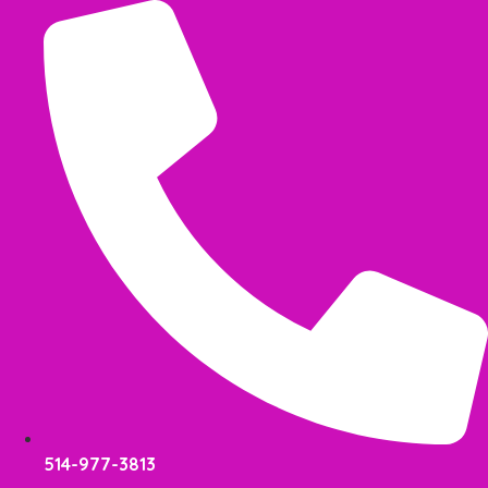
Aller
au
contenu
514-977-3813