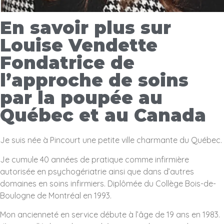
En savoir plus sur
Louise Vendette
Fondatrice de
l’approche de soins
par la poupée au
Québec et au Canada
Je suis née à Pincourt une petite ville charmante du Québec.
Je cumule 40 années de pratique comme infirmière
autorisée en psychogériatrie ainsi que dans d’autres
domaines en soins infirmiers. Diplômée du Collège Bois-de-
Boulogne de Montréal en 1993.
Mon ancienneté en service débute à l’âge de 19 ans en 1983.