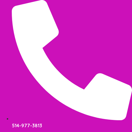
Aller
au
contenu
514-977-3813